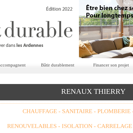
 accompagnent
Bâtir durablement
Financer son projet
RENAUX THIERRY
CHAUFFAGE - SANITAIRE - PLOMBERIE 
RENOUVELABLES - ISOLATION - CARRELAGE