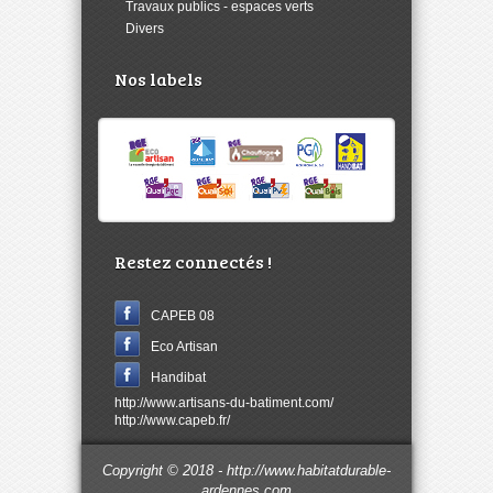
>
Travaux publics - espaces verts
>
Divers
Nos labels
Restez connectés !
CAPEB 08
Eco Artisan
Handibat
http://www.artisans-du-batiment.com/
http://www.capeb.fr/
Copyright © 2018 - http://www.habitatdurable-
ardennes.com