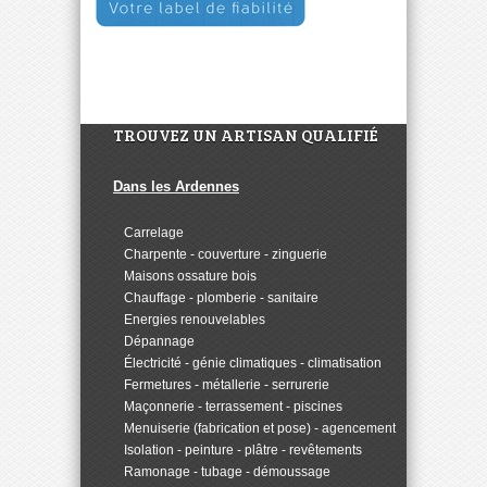
TROUVEZ UN ARTISAN QUALIFIÉ
Dans les Ardennes
>
Carrelage
>
Charpente - couverture - zinguerie
>
Maisons ossature bois
>
Chauffage - plomberie - sanitaire
>
Energies renouvelables
>
Dépannage
>
Électricité - génie climatiques - climatisation
>
Fermetures - métallerie - serrurerie
>
Maçonnerie - terrassement - piscines
>
Menuiserie (fabrication et pose) - agencement
>
Isolation - peinture - plâtre - revêtements
>
Ramonage - tubage - démoussage