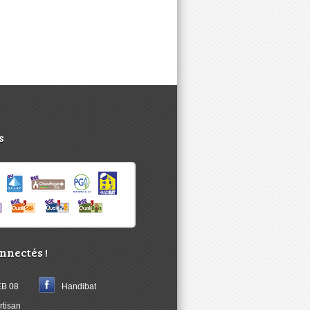
s
nnectés !
B 08
Handibat
rtisan