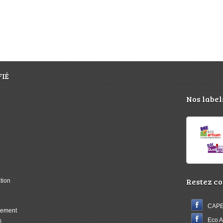
IÉ
Nos label
Restez co
ation
CAPE
ncement
Eco A
s