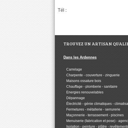
Tél :
TROUVEZ UN ARTISAN QUALIF
Dans les Ardennes
>
Carrelage
>
Charpente - couverture - zinguerie
>
Maisons ossature bois
>
Chauffage - plomberie - sanitaire
>
Energies renouvelables
>
Dépannage
>
Électricité - génie climatiques - climatis
>
Fermetures - métallerie - serrurerie
>
Maçonnerie - terrassement - piscines
>
Menuiserie (fabrication et pose) - age
>
Isolation - peinture - plâtre - revêtement