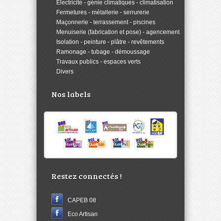
>
Électricité - génie climatiques - climatisation
>
Fermetures - métallerie - serrurerie
>
Maçonnerie - terrassement - piscines
>
Menuiserie (fabrication et pose) - agencement
>
Isolation - peinture - plâtre - revêtements
>
Ramonage - tubage - démoussage
>
Travaux publics - espaces verts
>
Divers
Nos labels
Restez connectés !
CAPEB 08
Eco Artisan