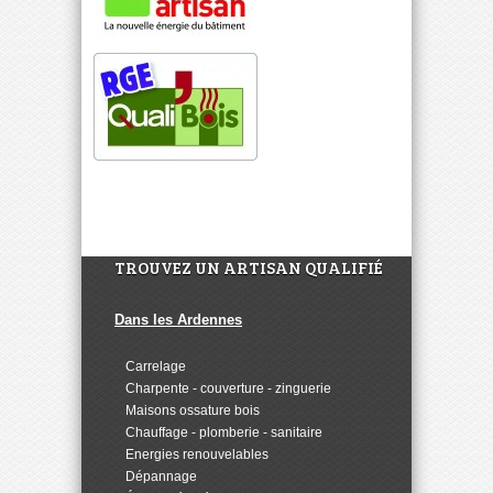
TROUVEZ UN ARTISAN QUALIFIÉ
Dans les Ardennes
>
Carrelage
>
Charpente - couverture - zinguerie
>
Maisons ossature bois
>
Chauffage - plomberie - sanitaire
>
Energies renouvelables
>
Dépannage