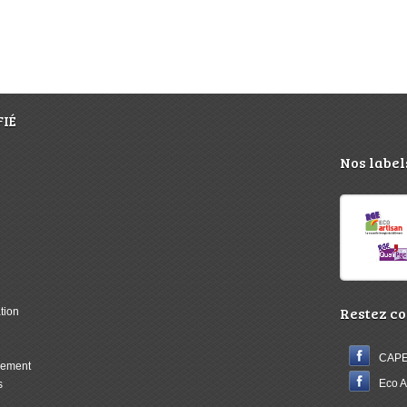
IÉ
Nos label
Restez co
ation
CAPE
ncement
Eco A
s