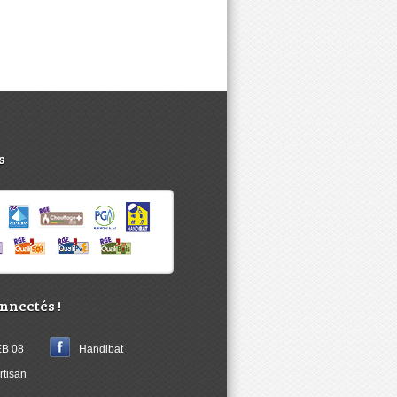
s
nnectés !
B 08
Handibat
rtisan