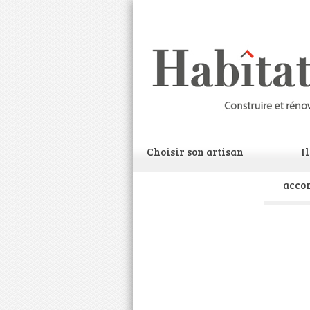
Choisir son artisan
I
acco