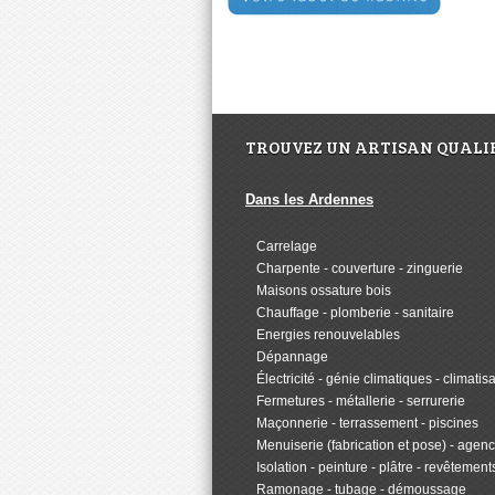
TROUVEZ UN ARTISAN QUALIF
Dans les Ardennes
>
Carrelage
>
Charpente - couverture - zinguerie
>
Maisons ossature bois
>
Chauffage - plomberie - sanitaire
>
Energies renouvelables
>
Dépannage
>
Électricité - génie climatiques - climatis
>
Fermetures - métallerie - serrurerie
>
Maçonnerie - terrassement - piscines
>
Menuiserie (fabrication et pose) - age
>
Isolation - peinture - plâtre - revêtement
>
Ramonage - tubage - démoussage