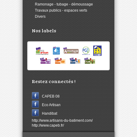
>
Ramonage - tubage - démoussage
>
Travaux publics - espaces verts
>
Divers
Nos labels
Restez connectés !
CAPEB 08
Eco Artisan
Handibat
http://www.artisans-du-batiment.com/
http://www.capeb.fr/