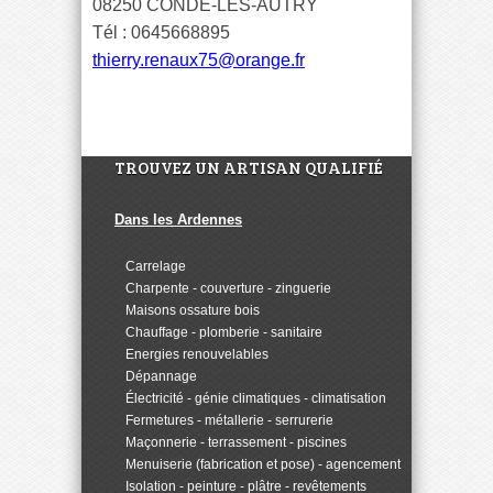
08250 CONDÉ-LÈS-AUTRY
Tél : 0645668895
thierry.renaux75@orange.fr
TROUVEZ UN ARTISAN QUALIFIÉ
Dans les Ardennes
>
Carrelage
>
Charpente - couverture - zinguerie
>
Maisons ossature bois
>
Chauffage - plomberie - sanitaire
>
Energies renouvelables
>
Dépannage
>
Électricité - génie climatiques - climatisation
>
Fermetures - métallerie - serrurerie
>
Maçonnerie - terrassement - piscines
>
Menuiserie (fabrication et pose) - agencement
>
Isolation - peinture - plâtre - revêtements