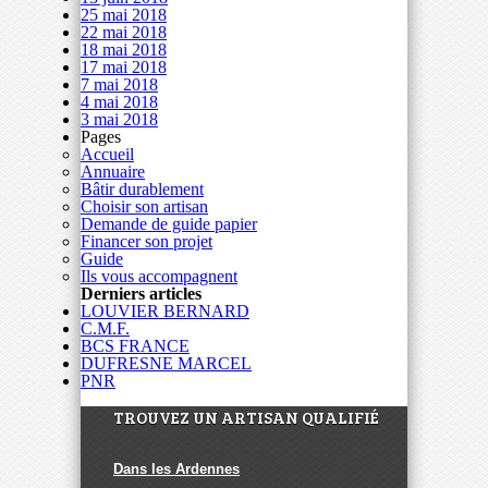
25 mai 2018
22 mai 2018
18 mai 2018
17 mai 2018
7 mai 2018
4 mai 2018
3 mai 2018
Pages
Accueil
Annuaire
Bâtir durablement
Choisir son artisan
Demande de guide papier
Financer son projet
Guide
Ils vous accompagnent
Derniers articles
LOUVIER BERNARD
C.M.F.
BCS FRANCE
DUFRESNE MARCEL
PNR
TROUVEZ UN ARTISAN QUALIFIÉ
Dans les Ardennes