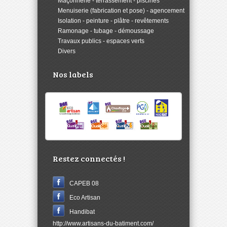
>
Maçonnerie - terrassement - piscines
>
Menuiserie (fabrication et pose) - agencement
>
Isolation - peinture - plâtre - revêtements
>
Ramonage - tubage - démoussage
>
Travaux publics - espaces verts
>
Divers
Nos labels
Restez connectés !
CAPEB 08
Eco Artisan
Handibat
http://www.artisans-du-batiment.com/