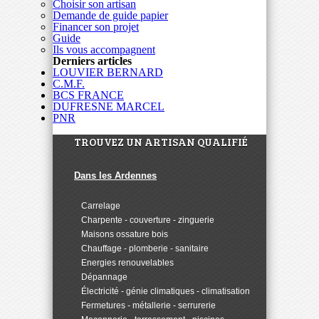
Choisir son artisan
Demande de guide papier
Financer son projet
Guide
Ils vous accompagnent
Derniers articles
LOUVIER BERNARD
C.M.F.
BCS FRANCE
DUFRESNE MARCEL
PNR
TROUVEZ UN ARTISAN QUALIFIÉ
Dans les Ardennes
>
Carrelage
>
Charpente - couverture - zinguerie
>
Maisons ossature bois
>
Chauffage - plomberie - sanitaire
>
Energies renouvelables
>
Dépannage
>
Électricité - génie climatiques - climatisation
>
Fermetures - métallerie - serrurerie