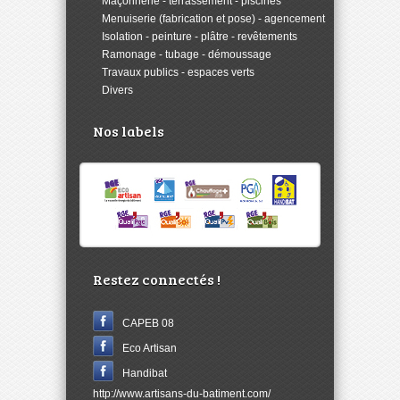
>
Maçonnerie - terrassement - piscines
>
Menuiserie (fabrication et pose) - agencement
>
Isolation - peinture - plâtre - revêtements
>
Ramonage - tubage - démoussage
>
Travaux publics - espaces verts
>
Divers
Nos labels
Restez connectés !
CAPEB 08
Eco Artisan
Handibat
http://www.artisans-du-batiment.com/