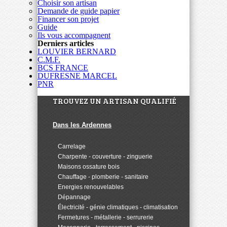
Choisir son artisan
Demande de guide papier
Financer son projet
Guide
Ils vous accompagnent
Derniers articles
LOUVIER BERNARD
C.M.F.
BCS FRANCE
DUFRESNE MARCEL
PNR
TROUVEZ UN ARTISAN QUALIFIÉ
Dans les Ardennes
>
Carrelage
>
Charpente - couverture - zinguerie
>
Maisons ossature bois
>
Chauffage - plomberie - sanitaire
>
Energies renouvelables
>
Dépannage
>
Électricité - génie climatiques - climatisation
>
Fermetures - métallerie - serrurerie